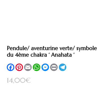
Pendule/ aventurine verte/ symbole
du 4ème chakra ‘ Anahata ‘
Facebook
Pinterest
Email
WhatsApp
Messenger
Print
Telegram
14,00
€