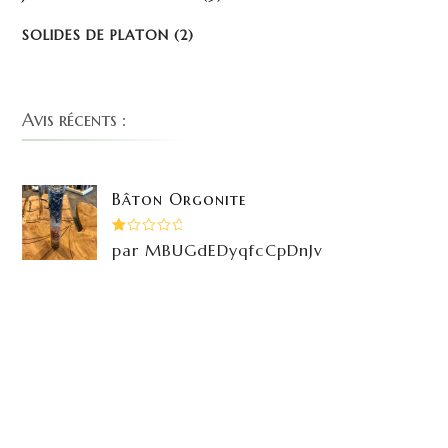
SOLIDES DE PLATON
(2)
Avis récents :
Bâton Orgonite
Note
par MBUGdEDyqfcCpDnJv
1
sur
5