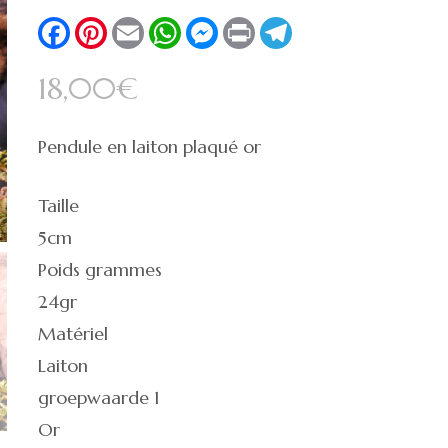
🔍
Facebook
Pinterest
Email
WhatsApp
Messenger
Print
Telegram
18,00
€
Pendule en laiton plaqué or
Taille
5cm
Poids grammes
24gr
Matériel
Laiton
groepwaarde 1
Or