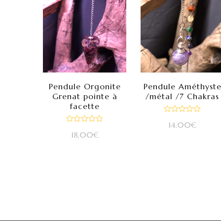
Pendule Orgonite
Pendule Améthyst
Grenat pointe à
/métal /7 Chakras
facette
Note
14,00
€
0
Note
sur
18,00
€
0
5
sur
5