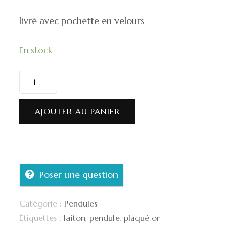
livré avec pochette en velours
En stock
quantité
de
Pendule
AJOUTER AU PANIER
en
laiton
plaqué
Poser une question
or
Catégorie :
Pendules
Étiquettes :
laiton
,
pendule
,
plaqué or