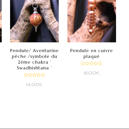
e
Pendule/ Aventurine
Pendule en cuivre
pêche /symbole du
plaqué
2ème chakra ‘
Swadhishtana ‘
Note
18,00
€
0
sur
Note
5
14,00
€
0
sur
5