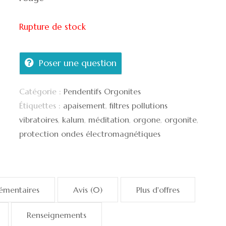
Rupture de stock
Poser une question
Catégorie :
Pendentifs Orgonites
Étiquettes :
apaisement
,
filtres pollutions
vibratoires
,
kalum
,
méditation
,
orgone
,
orgonite
,
protection ondes électromagnétiques
émentaires
Avis (0)
Plus d'offres
Renseignements