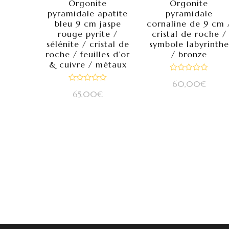
Orgonite
Orgonite
pyramidale apatite
pyramidale
bleu 9 cm jaspe
cornaline de 9 cm 
rouge pyrite /
cristal de roche /
sélénite / cristal de
symbole labyrinthe
roche / feuilles d’or
/ bronze
& cuivre / métaux
Note
60,00
€
0
Note
sur
65,00
€
0
5
sur
5