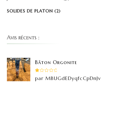
SOLIDES DE PLATON
(2)
Avis récents :
Bâton Orgonite
Note
par MBUGdEDyqfcCpDnJv
1
sur
5