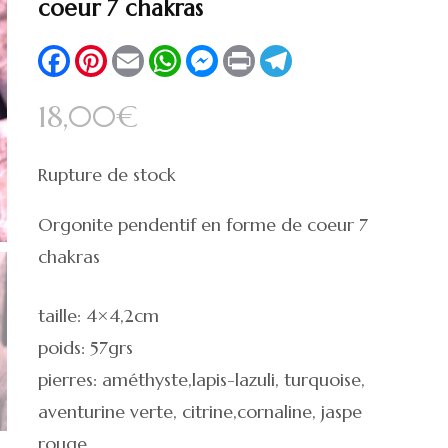
🔍
coeur 7 chakras
Facebook
Pinterest
Email
WhatsApp
Messenger
Print
Telegram
18,00
€
Rupture de stock
Orgonite pendentif en forme de coeur 7
chakras
taille: 4×4,2cm
poids: 57grs
pierres: améthyste,lapis-lazuli, turquoise,
aventurine verte, citrine,cornaline, jaspe
rouge