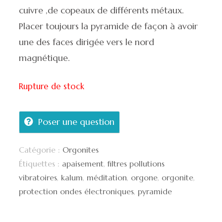
cuivre ,de copeaux de différents métaux.
Placer toujours la pyramide de façon à avoir
une des faces dirigée vers le nord
magnétique.
Rupture de stock
Poser une question
Catégorie :
Orgonites
Étiquettes :
apaisement
,
filtres pollutions
vibratoires
,
kalum
,
méditation
,
orgone
,
orgonite
,
protection ondes électroniques
,
pyramide