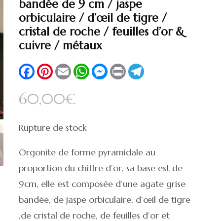
🔍
bandée de 9 cm / jaspe
orbiculaire / d’œil de tigre /
cristal de roche / feuilles d’or &
cuivre / métaux
Facebook
Pinterest
Email
WhatsApp
Messenger
Print
Telegram
60,00
€
Rupture de stock
Orgonite de forme pyramidale au
proportion du chiffre d’or, sa base est de
9cm, elle est composée d’une agate grise
bandée, de jaspe orbiculaire, d’œil de tigre
,de cristal de roche, de feuilles d’or et