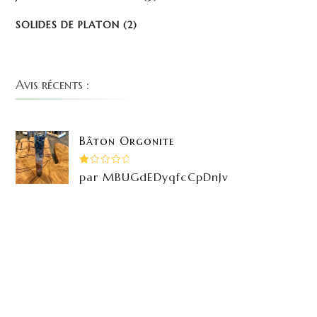
SOLIDES DE PLATON
(2)
Avis récents :
Bâton Orgonite
Note
par MBUGdEDyqfcCpDnJv
1
sur
5