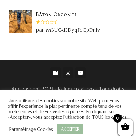
Bâton Orgonite
Note
par MBUGdEDyqfcCpDnJv
1
sur
5
© Copyright 2021 - Kalum creations - Tous droits
réservés -
Nous utilisons des cookies sur notre site Web pour vous
© Conditions Générales de Ventes
offrir l'expérience la plus pertinente compte tenu de vos
préférences et de vos visites répétées. En cliquant sur
Blossom Spa | Développé par
Blossom
«Accepter», vous acceptez l'utilisation de TOUS les cookies.
0
Themes
.Propulsé par
WordPress
.
Politique de
Paramétrage Cookies
ACCEPTER
confidentialité