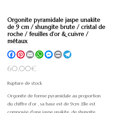
Orgonite pyramidale jaspe unakite
de 9 cm / shungite brute / cristal de
roche / feuilles d’or & cuivre /
métaux
Facebook
Pinterest
Email
WhatsApp
Messenger
Print
Telegram
60,00
€
Rupture de stock
Orgonite de forme pyramidale au proportion
du chiffre d’or , sa base est de 9cm .Elle est
composée d’une jaspe unakite, de shungite