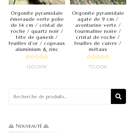
Orgonite pyramidale
Orgonite pyramidale
émeraude verte polie
agate de 9 cm /
de 14 cm / cristal de
aventurine verte /
roche / quartz noir /
tourmaline noire /
tête de ganesh /
cristal de roche /
feuilles d’or / copeaux
feuilles de cuivre /
aluminium & zinc
métaux
Note
Note
120,00
€
70,00
€
0
0
sur
sur
5
5
Recherch
REC
pour :
🙏 Nouveauté 🙏