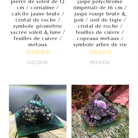
pierre de soleil de 12
jaspe polychrome
cm / cornaline /
(impérial) de 16 cm /
calcite jaune brute /
jaspe rouge brute &
cristal de roche /
poli / oeil de tigre /
symbole géométrie
cristal de roche /
sacrée soleil & lune /
feuilles de cuivre /
feuilles de cuivre /
copeaux métaux /
métaux
symbole arbre de vie
Note
Note
120,00
€
150,00
€
0
0
sur
sur
5
5