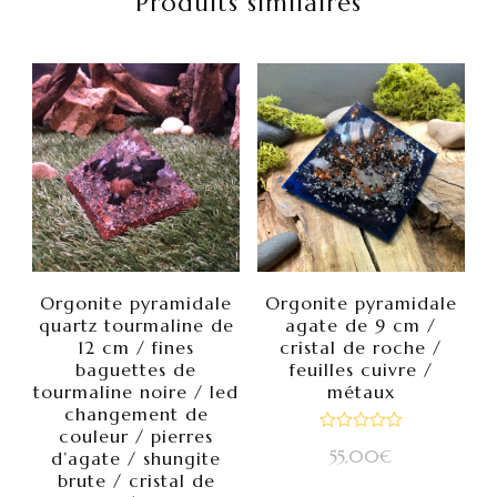
Produits similaires
Orgonite pyramidale
Orgonite pyramidale
quartz tourmaline de
agate de 9 cm /
12 cm / fines
cristal de roche /
baguettes de
feuilles cuivre /
tourmaline noire / led
métaux
changement de
couleur / pierres
Note
55,00
€
d’agate / shungite
0
sur
brute / cristal de
5