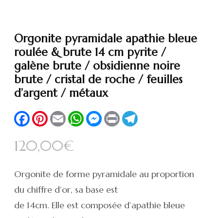
Orgonite pyramidale apathie bleue
roulée & brute 14 cm pyrite /
galène brute / obsidienne noire
brute / cristal de roche / feuilles
d’argent / métaux
Facebook
Pinterest
Email
WhatsApp
Messenger
Print
Telegram
120,00
€
Orgonite de forme pyramidale au proportion
du chiffre d’or, sa base est
de 14cm. Elle est composée d’apathie bleue