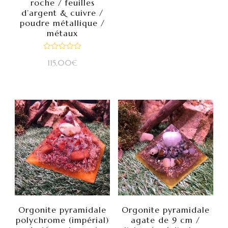
roche / feuilles
d’argent & cuivre /
poudre métallique /
métaux
Note
115,00
€
0
sur
5
Orgonite pyramidale
Orgonite pyramidale
polychrome (impérial)
agate de 9 cm /