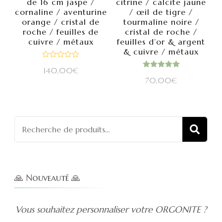
de 16 cm jaspe /
citrine / calcite jaune
cornaline / aventurine
/ œil de tigre /
orange / cristal de
tourmaline noire /
roche / feuilles de
cristal de roche /
cuivre / métaux
feuilles d’or & argent
& cuivre / métaux
Note
140,00
€
0
Note
sur
70,00
€
5.00
5
sur 5
Recherch
REC
pour :
🙏 Nouveauté 🙏
Vous souhaitez personnaliser votre ORGONITE ?