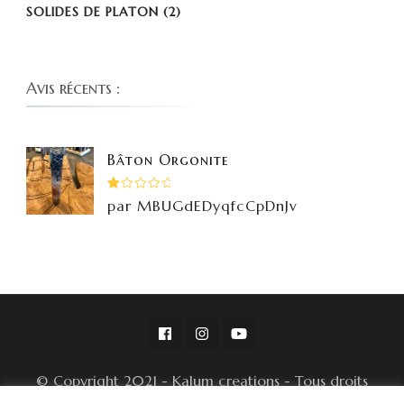
SOLIDES DE PLATON
(2)
Avis récents :
Bâton Orgonite
Note
par MBUGdEDyqfcCpDnJv
1
sur
5
© Copyright 2021 - Kalum creations - Tous droits