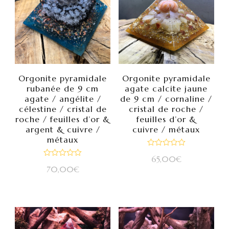
Orgonite pyramidale
Orgonite pyramidale
rubanée de 9 cm
agate calcite jaune
agate / angélite /
de 9 cm / cornaline /
célestine / cristal de
cristal de roche /
roche / feuilles d’or &
feuilles d’or &
argent & cuivre /
cuivre / métaux
métaux
Note
65,00
€
0
Note
sur
70,00
€
0
5
sur
5