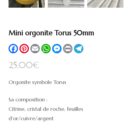
Mini orgonite Torus 50mm
Facebook
Pinterest
Email
WhatsApp
Messenger
Print
Telegram
25,00
€
Orgonite symbole Torus
Sa composition :
Citrine, cristal de roche, feuilles
d’or/cuivre/argent