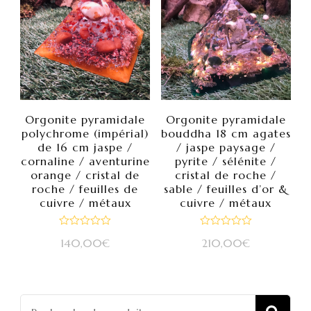
Orgonite pyramidale
Orgonite pyramidale
polychrome (impérial)
bouddha 18 cm agates
de 16 cm jaspe /
/ jaspe paysage /
cornaline / aventurine
pyrite / sélénite /
orange / cristal de
cristal de roche /
roche / feuilles de
sable / feuilles d’or &
cuivre / métaux
cuivre / métaux
Note
Note
140,00
€
210,00
€
0
0
sur
sur
5
5
Recherch