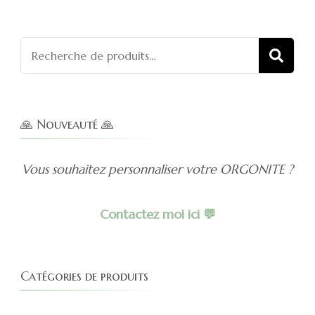
5
Recherch
REC
pour :
🙏 Nouveauté 🙏
Vous souhaitez personnaliser votre ORGONITE ?
Contactez moi ici 💬
Catégories de produits