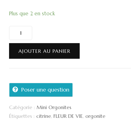
Plus que 2 en stock
quantité
de
Mini
AJOUTER AU PANIER
orgonite
fleur
de
Poser une question
vie
50mm
Catégorie :
Mini Orgonites
Étiquettes :
citrine
,
FLEUR DE VIE
,
orgonite