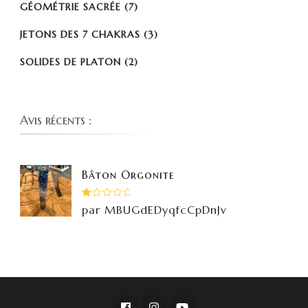
GÉOMÉTRIE SACRÉE
(7)
JETONS DES 7 CHAKRAS
(3)
SOLIDES DE PLATON
(2)
Avis récents :
Bâton Orgonite
Note
par MBUGdEDyqfcCpDnJv
1
sur
5