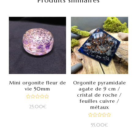
Produits similaires
Mini orgonite fleur de
Orgonite pyramidale
vie 50mm
agate de 9 cm /
cristal de roche /
feuilles cuivre /
Note
25,00
€
métaux
0
sur
5
Note
55,00
€
0
sur
5