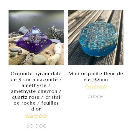
Orgonite pyramidale
Mini orgonite fleur de
de 9 cm amazonite /
vie 50mm
améthyste /
améthyste chevron /
Note
25,00
€
quartz rose / cristal
0
sur
de roche / feuilles
5
d’or
Note
60,00
€
0
sur