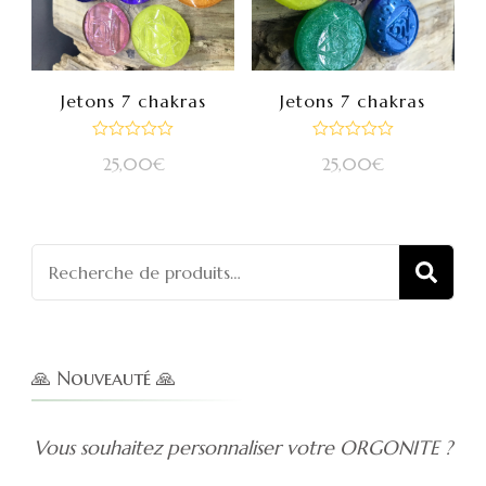
Jetons 7 chakras
Jetons 7 chakras
Note
Note
25,00
€
25,00
€
0
0
sur
sur
5
5
Recherch
REC
pour :
🙏 Nouveauté 🙏
Vous souhaitez personnaliser votre ORGONITE ?