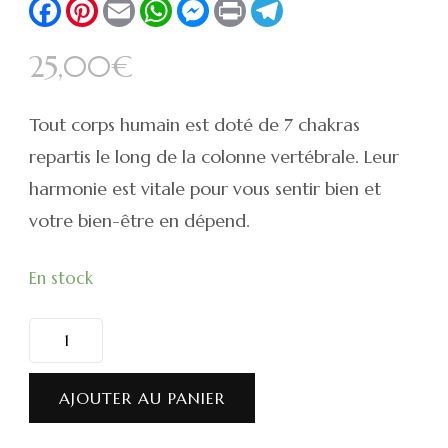
Facebook
Pinterest
Email
WhatsApp
Messenger
Print
Telegram
25,00
€
Tout corps humain est doté de 7 chakras
repartis le long de la colonne vertébrale. Leur
harmonie est vitale pour vous sentir bien et
votre bien-être en dépend.
En stock
quantité
de
Jetons
AJOUTER AU PANIER
7