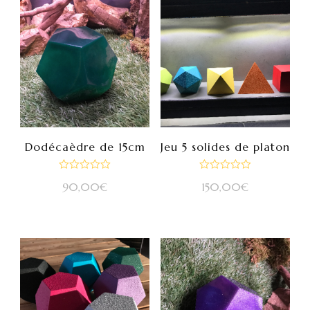
Dodécaèdre de 15cm
Jeu 5 solides de platon
Note
Note
90,00
€
150,00
€
0
0
sur
sur
5
5