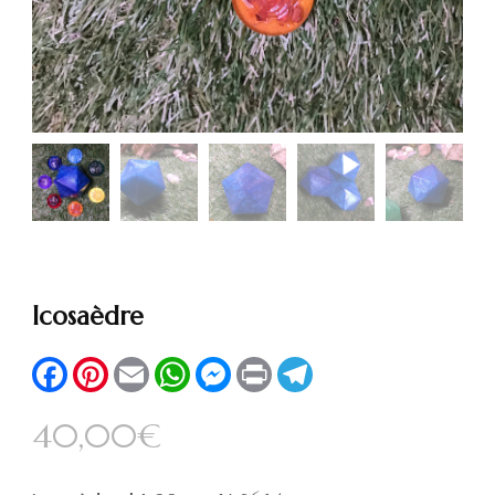
Icosaèdre
Facebook
Pinterest
Email
WhatsApp
Messenger
Print
Telegram
40,00
€