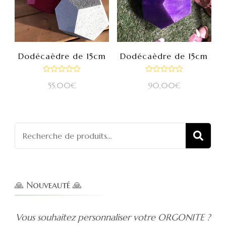
Dodécaèdre de 15cm
Dodécaèdre de 15cm
Note
Note
55,00
€
90,00
€
0
0
sur
sur
5
5
Recherch
REC
pour :
🙏 Nouveauté 🙏
Vous souhaitez personnaliser votre ORGONITE ?