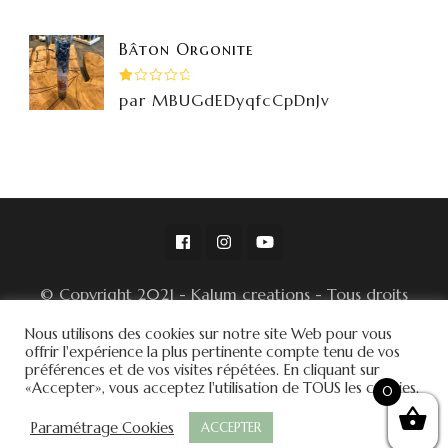
Bâton Orgonite
Note
par MBUGdEDyqfcCpDnJv
1
sur
5
© Copyright 2021 - Kalum creations - Tous droits
réservés -
Nous utilisons des cookies sur notre site Web pour vous
© Conditions Générales de Ventes
offrir l'expérience la plus pertinente compte tenu de vos
préférences et de vos visites répétées. En cliquant sur
Blossom Spa | Développé par
Blossom
«Accepter», vous acceptez l'utilisation de TOUS les cookies.
0
Themes
.Propulsé par
WordPress
.
Politique de
Paramétrage Cookies
ACCEPTER
confidentialité