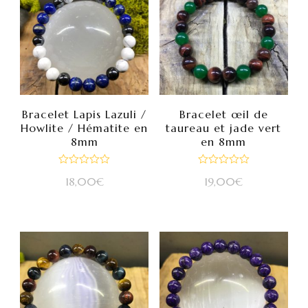
Bracelet Lapis Lazuli /
Bracelet œil de
Howlite / Hématite en
taureau et jade vert
8mm
en 8mm
Note
Note
18,00
€
19,00
€
0
0
sur
sur
5
5