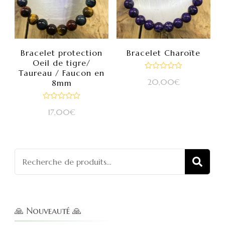
Bracelet protection
Bracelet Charoïte
Oeil de tigre/
Taureau / Faucon en
Note
20,00
€
8mm
0
sur
5
Note
17,00
€
0
sur
5
Recherch
REC
pour :
🙏 Nouveauté 🙏