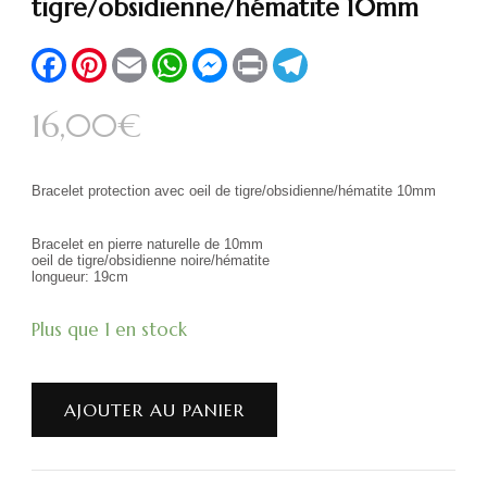
tigre/obsidienne/hématite 10mm
Facebook
Pinterest
Email
WhatsApp
Messenger
Print
Telegram
16,00
€
Bracelet protection avec oeil de tigre/obsidienne/hématite 10mm
Bracelet en pierre naturelle de 10mm
oeil de tigre/obsidienne noire/hématite
longueur: 19cm
Plus que 1 en stock
AJOUTER AU PANIER