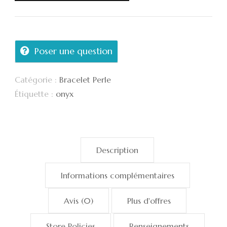
pierre
Onyx
en
Poser une question
perle
de
Catégorie :
Bracelet Perle
8mm
Étiquette :
onyx
Description
Informations complémentaires
Avis (0)
Plus d'offres
Store Policies
Renseignements