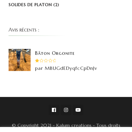
SOLIDES DE PLATON
(2)
Avis récents :
Bâton Orgonite
Note
par MBUGdEDyqfcCpDnJv
1
sur
5
© Copyright 2021 - Kalum creations - Tous droits