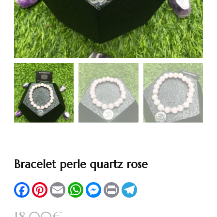
Bracelet perle quartz rose
Facebook
Pinterest
Email
WhatsApp
Messenger
Print
Telegram
18,00
€