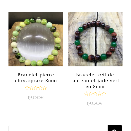
Bracelet pierre
Bracelet œil de
chrysoprase 8mm
taureau et jade vert
en 8mm
Note
19,00
€
0
Note
sur
19,00
€
0
5
sur
5
Recherch