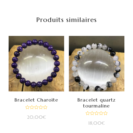
Produits similaires
Bracelet Charoïte
Bracelet quartz
tourmaline
Note
20,00
€
0
Note
sur
18,00
€
0
5
sur
5