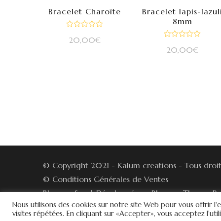
Bracelet Charoïte
Bracelet lapis-lazul
8mm
Note
20,00
€
0
Note
sur
20,00
€
0
5
sur
5
© Copyright 2021 - Kalum creations - Tous droit
© Conditions Générales de Ventes
Blossom Spa | Développé par
Blossom Themes
.P
Nous utilisons des cookies sur notre site Web pour vous offrir 
Politique de confidentialité
visites répétées. En cliquant sur «Accepter», vous acceptez l'uti