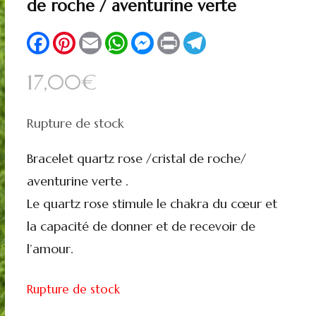
🔍
de roche / aventurine verte
Facebook
Pinterest
Email
WhatsApp
Messenger
Print
Telegram
17,00
€
Rupture de stock
Bracelet quartz rose /cristal de roche/
aventurine verte .
Le quartz rose stimule le chakra du cœur et
la capacité de donner et de recevoir de
l’amour.
Rupture de stock