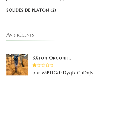
SOLIDES DE PLATON
(2)
Avis récents :
Bâton Orgonite
Note
par MBUGdEDyqfcCpDnJv
1
sur
5