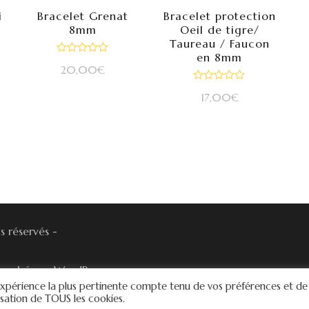
i
Bracelet Grenat
Bracelet protection
8mm
Oeil de tigre/
Taureau / Faucon
en 8mm
Note
20,00
€
0
sur
Note
5
17,00
€
0
sur
5
s réservés -
ropulsé par
WordPress
.
l'expérience la plus pertinente compte tenu de vos préférences et de
lisation de TOUS les cookies.