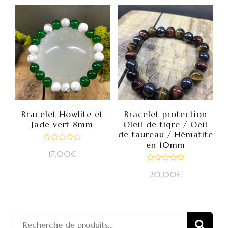
Bracelet Howlite et
Bracelet protection
Jade vert 8mm
OIeil de tigre / Oeil
de taureau / Hématite
en 10mm
Note
17,00
€
0
sur
Note
5
20,00
€
0
sur
5
Recherch
REC