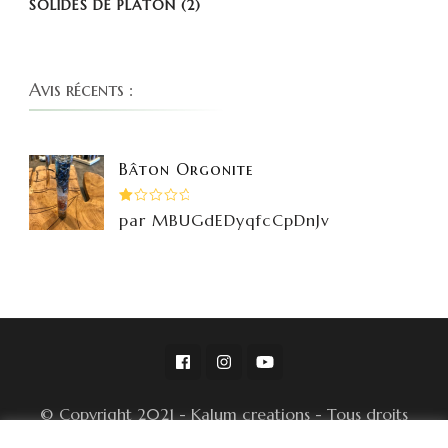
SOLIDES DE PLATON
(2)
Avis récents :
Bâton Orgonite
Note
par MBUGdEDyqfcCpDnJv
1
sur
5
© Copyright 2021 - Kalum creations - Tous droits
réservés -