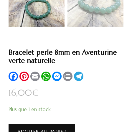
Bracelet perle 8mm en Aventurine
verte naturelle
Facebook
Pinterest
Email
WhatsApp
Messenger
Print
Telegram
16,00
€
Plus que 1 en stock
AJOUTER AU PANIER