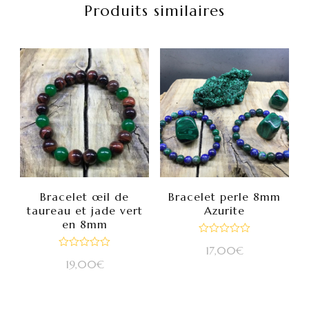
Produits similaires
Bracelet œil de
Bracelet perle 8mm
taureau et jade vert
Azurite
en 8mm
Note
17,00
€
0
Note
sur
19,00
€
0
5
sur
5