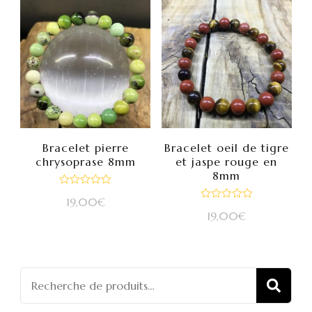
Bracelet pierre
Bracelet oeil de tigre
chrysoprase 8mm
et jaspe rouge en
8mm
Note
19,00
€
0
Note
sur
19,00
€
0
5
sur
5
Recherch
REC
pour :