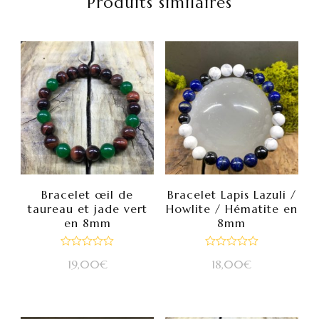
Produits similaires
Bracelet œil de
Bracelet Lapis Lazuli /
taureau et jade vert
Howlite / Hématite en
en 8mm
8mm
Note
Note
19,00
€
18,00
€
0
0
sur
sur
5
5