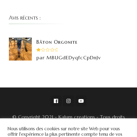
Avis récents :
Bâton Orgonite
Note
par MBUGdEDyqfcCpDnJv
1
sur
5
© Copyright 2021 - Kalum creations - Tous droits
réservés -
Nous utilisons des cookies sur notre site Web pour vous
© Conditions Générales de Ventes
offrir l'expérience la plus pertinente compte tenu de vos