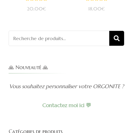
Note
Note
20,00
€
18,00
€
0
0
sur
sur
5
5
Recherch
REC
pour :
🙏 Nouveauté 🙏
Vous souhaitez personnaliser votre ORGONITE ?
Contactez moi ici 💬
Catégories de produits