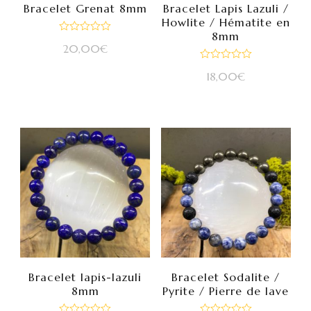
Bracelet Grenat 8mm
Bracelet Lapis Lazuli /
Howlite / Hématite en
8mm
Note
20,00
€
0
sur
Note
5
18,00
€
0
sur
5
Bracelet lapis-lazuli
Bracelet Sodalite /
8mm
Pyrite / Pierre de lave