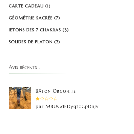
CARTE CADEAU
(1)
GÉOMÉTRIE SACRÉE
(7)
JETONS DES 7 CHAKRAS
(3)
SOLIDES DE PLATON
(2)
Avis récents :
Bâton Orgonite
Note
par MBUGdEDyqfcCpDnJv
1
sur
5