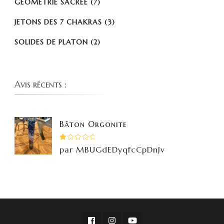
GÉOMÉTRIE SACRÉE
(7)
JETONS DES 7 CHAKRAS
(3)
SOLIDES DE PLATON
(2)
Avis récents :
Bâton Orgonite
Note
par MBUGdEDyqfcCpDnJv
1
sur
5