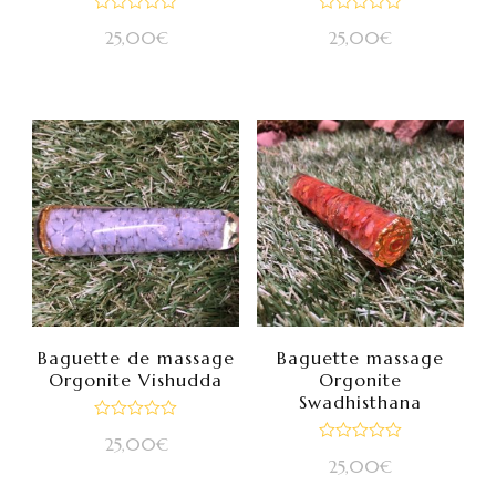
Note
Note
25,00
€
25,00
€
0
0
sur
sur
5
5
Baguette de massage
Baguette massage
Orgonite Vishudda
Orgonite
Swadhisthana
Note
25,00
€
0
Note
sur
25,00
€
0
5
sur