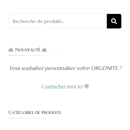
5
Recherch
REC
pour :
🙏 Nouveauté 🙏
Vous souhaitez personnaliser votre ORGONITE ?
Contactez moi ici 💬
Catégories de produits