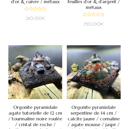
d’or & cuivre / métaux
feuilles d’or & d’argent /
métaux
Note
210,00
€
0
Note
sur
250,00
€
0
5
sur
5
Orgonite pyramidale
Orgonite pyramidale
agate tutorielle de 12 cm
serpentine de 14 cm /
/ tourmaline noire roulée
calcite jaune / cornaline
/ cristal de roche /
/ agate mousse / jaspe /