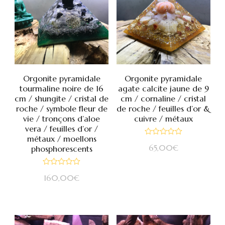
Orgonite pyramidale
Orgonite pyramidale
tourmaline noire de 16
agate calcite jaune de 9
cm / shungite / cristal de
cm / cornaline / cristal
roche / symbole fleur de
de roche / feuilles d’or &
vie / tronçons d’aloe
cuivre / métaux
vera / feuilles d’or /
métaux / moellons
Note
65,00
€
phosphorescents
0
sur
5
Note
160,00
€
0
sur
5