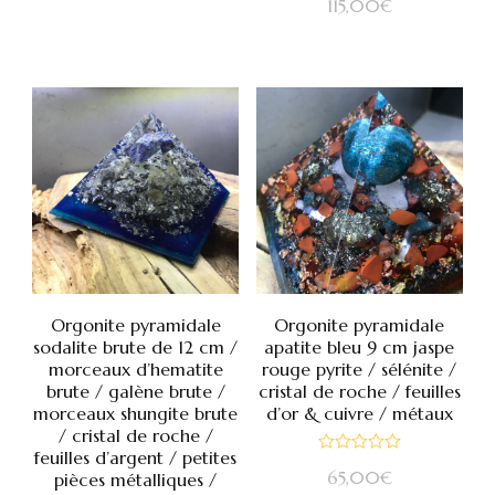
115,00
€
0
sur
5
Orgonite pyramidale
Orgonite pyramidale
sodalite brute de 12 cm /
apatite bleu 9 cm jaspe
morceaux d’hematite
rouge pyrite / sélénite /
brute / galène brute /
cristal de roche / feuilles
morceaux shungite brute
d’or & cuivre / métaux
/ cristal de roche /
feuilles d’argent / petites
Note
65,00
€
pièces métalliques /
0