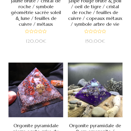
jaune brute / cristal de
jaspe rouge brute & poli
roche / symbole
/ oeil de tigre / cristal
géométrie sacrée soleil
de roche / feuilles de
& lune / feuilles de
cuivre / copeaux métaux
cuivre / métaux
/ symbole arbre de vie
Note
Note
120,00
€
150,00
€
0
0
sur
sur
5
5
Orgonite pyramidale
Orgonite pyramidale de