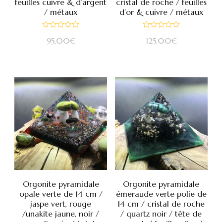
feuilles cuivre & d’argent
cristal de roche / feuilles
/ métaux
d’or & cuivre / métaux
Note
Note
95,00
€
125,00
€
0
0
sur
sur
5
5
Orgonite pyramidale
Orgonite pyramidale
opale verte de 14 cm /
émeraude verte polie de
jaspe vert, rouge
14 cm / cristal de roche
/unakite jaune, noir /
/ quartz noir / tête de