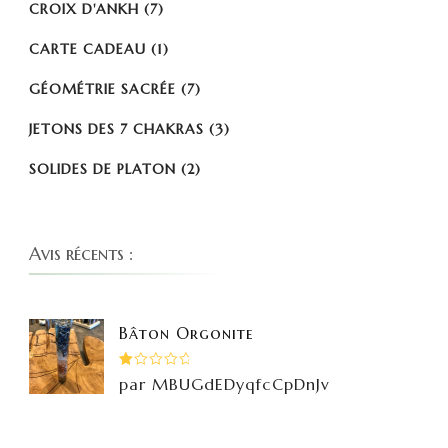
CROIX D'ANKH
(7)
CARTE CADEAU
(1)
GÉOMÉTRIE SACRÉE
(7)
JETONS DES 7 CHAKRAS
(3)
SOLIDES DE PLATON
(2)
Avis récents :
Bâton Orgonite
Note
par MBUGdEDyqfcCpDnJv
1
sur
5