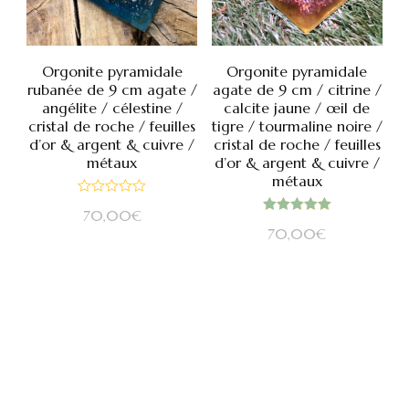
Orgonite pyramidale
Orgonite pyramidale
rubanée de 9 cm agate /
agate de 9 cm / citrine /
angélite / célestine /
calcite jaune / œil de
cristal de roche / feuilles
tigre / tourmaline noire /
d’or & argent & cuivre /
cristal de roche / feuilles
métaux
d’or & argent & cuivre /
métaux
Note
70,00
€
0
Note
sur
70,00
€
5.00
5
sur 5