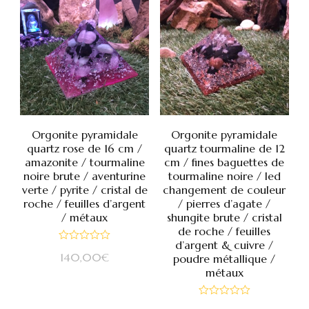
Orgonite pyramidale
Orgonite pyramidale
quartz rose de 16 cm /
quartz tourmaline de 12
amazonite / tourmaline
cm / fines baguettes de
noire brute / aventurine
tourmaline noire / led
verte / pyrite / cristal de
changement de couleur
roche / feuilles d’argent
/ pierres d’agate /
/ métaux
shungite brute / cristal
de roche / feuilles
d’argent & cuivre /
Note
140,00
€
poudre métallique /
0
sur
métaux
5
Note