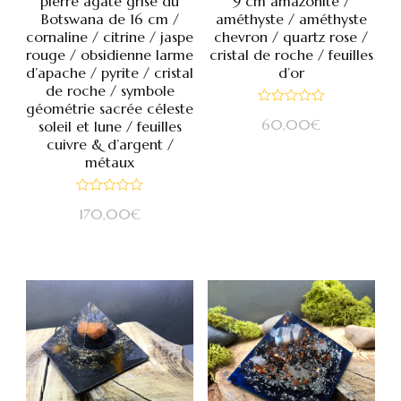
pierre agate grise du
9 cm amazonite /
Botswana de 16 cm /
améthyste / améthyste
cornaline / citrine / jaspe
chevron / quartz rose /
rouge / obsidienne larme
cristal de roche / feuilles
d’apache / pyrite / cristal
d’or
de roche / symbole
géométrie sacrée céleste
Note
60,00
€
soleil et lune / feuilles
0
sur
cuivre & d’argent /
5
métaux
Note
170,00
€
0
sur
5