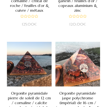
cornaline / cristal de
ganesh / feuilles d’or /
roche / feuilles d’or &
copeaux aluminium &
cuivre / métaux
zinc
Note
Note
125,00
€
120,00
€
0
0
sur
sur
5
5
Orgonite pyramidale
Orgonite pyramidale
pierre de soleil de 12 cm
jaspe polychrome
/ cornaline / calcite
(impérial) de 16 cm /