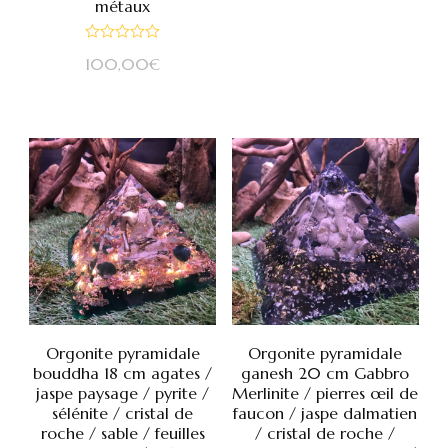
sur
métaux
5
Note
100,00
€
0
sur
5
Orgonite pyramidale
Orgonite pyramidale
bouddha 18 cm agates /
ganesh 20 cm Gabbro
jaspe paysage / pyrite /
Merlinite / pierres œil de
sélénite / cristal de
faucon / jaspe dalmatien
roche / sable / feuilles
/ cristal de roche /