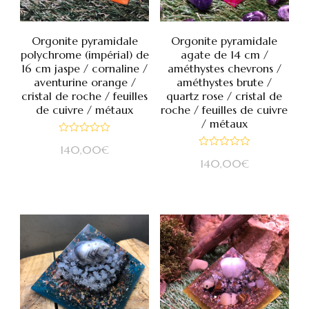
Orgonite pyramidale
Orgonite pyramidale
polychrome (impérial) de
agate de 14 cm /
16 cm jaspe / cornaline /
améthystes chevrons /
aventurine orange /
améthystes brute /
cristal de roche / feuilles
quartz rose / cristal de
de cuivre / métaux
roche / feuilles de cuivre
/ métaux
Note
140,00
€
0
Note
sur
140,00
€
0
5
sur
5