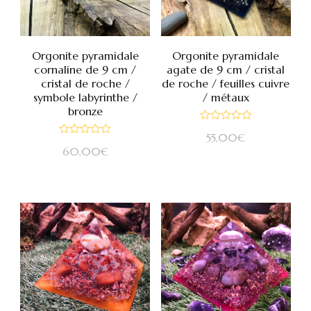
Orgonite pyramidale
Orgonite pyramidale
cornaline de 9 cm /
agate de 9 cm / cristal
cristal de roche /
de roche / feuilles cuivre
symbole labyrinthe /
/ métaux
bronze
Note
55,00
€
0
Note
sur
60,00
€
0
5
sur
5