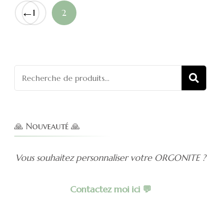
←
1
2
Recherch
REC
pour :
🙏 Nouveauté 🙏
Vous souhaitez personnaliser votre ORGONITE ?
Contactez moi ici 💬